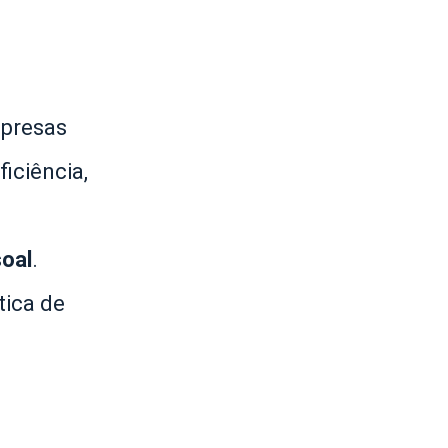
mpresas
iciência,
soal
.
tica de