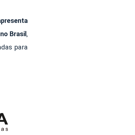
apresenta
no Brasil
,
adas para