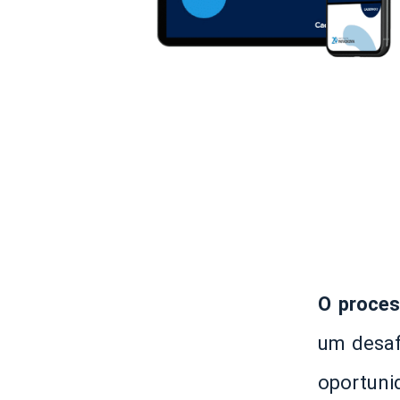
O proces
um desafi
oportuni