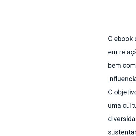
O ebook 
em relaç
bem como
influenc
O objetiv
uma cultu
diversid
sustentab