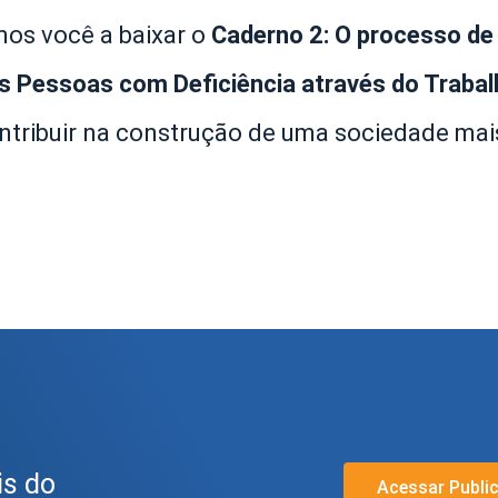
os você a baixar o
Caderno
2
:
O processo d
as Pessoas com Deficiência
através do Traba
ntribuir na construção de uma sociedade mai
.
is do
Acessar Publi