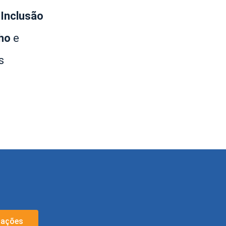
e
Inclusão
lho
e
s
cações