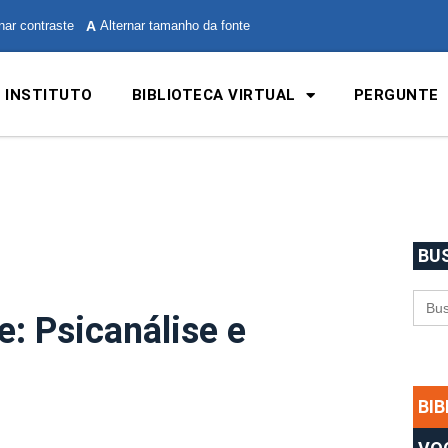
nar contraste
A
Alternar tamanho da fonte
 INSTITUTO
BIBLIOTECA VIRTUAL
PERGUNTE
BU
Sea
for:
e: Psicanálise e
BI