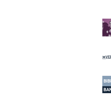
VE
BIB
BA