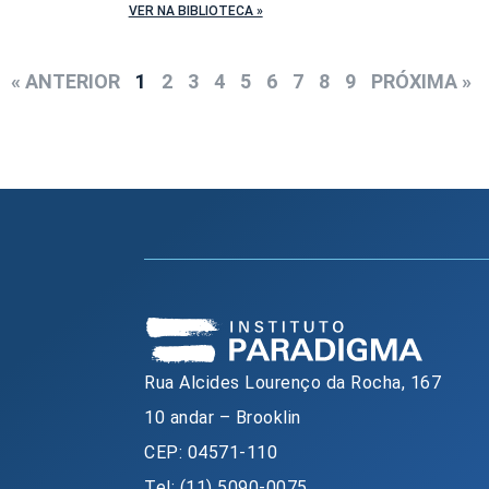
VER NA BIBLIOTECA »
« ANTERIOR
1
2
3
4
5
6
7
8
9
PRÓXIMA »
Rua Alcides Lourenço da Rocha, 167
10 andar – Brooklin
CEP: 04571-110
Tel: (11) 5090-0075