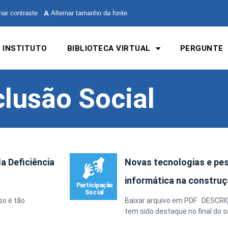
nar contraste
A
Alternar tamanho da fonte
 INSTITUTO
BIBLIOTECA VIRTUAL
PERGUNTE
clusão Social
a Deficiência
Novas tecnologias e pes
informática na construç
so é tão
Baixar arquivo em PDF DESCRIÇÃ
tem sido destaque no final do s