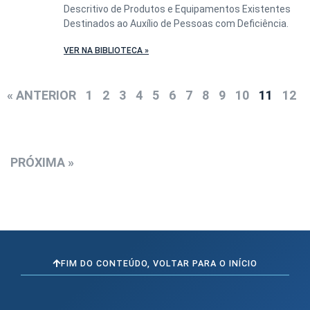
Descritivo de Produtos e Equipamentos Existentes
Destinados ao Auxílio de Pessoas com Deficiência.
VER NA BIBLIOTECA »
« ANTERIOR
1
2
3
4
5
6
7
8
9
10
11
12
PRÓXIMA »
FIM DO CONTEÚDO, VOLTAR PARA O INÍCIO