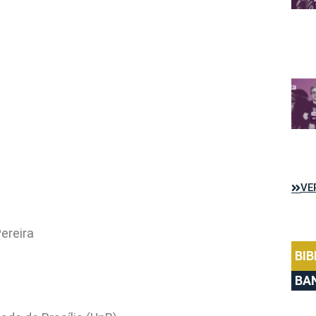
VE
Pereira
BIB
BA