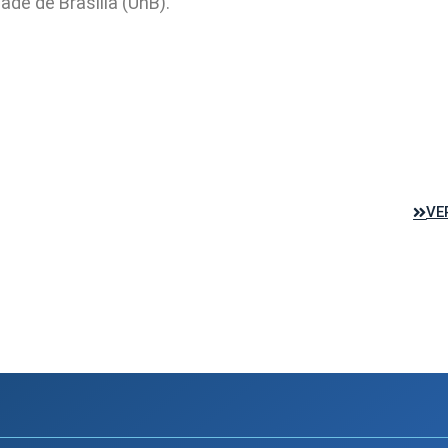
dade de Brasília (UnB).
VE