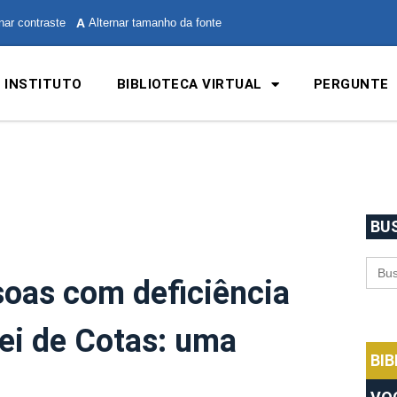
nar contraste
A
Alternar tamanho da fonte
 INSTITUTO
BIBLIOTECA VIRTUAL
PERGUNTE
BU
Sea
for:
oas com deficiência
Lei de Cotas: uma
BI