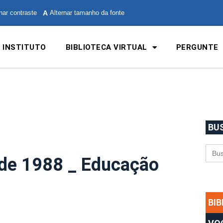
nar contraste
A
Alternar tamanho da fonte
 INSTITUTO
BIBLIOTECA VIRTUAL
PERGUNTE
BU
Sea
for:
 de 1988 _ Educação
BI