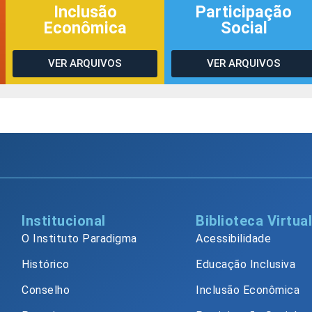
Inclusão
Participação
Econômica
Social
VER ARQUIVOS
VER ARQUIVOS
Institucional
Biblioteca Virtua
O Instituto Paradigma
Acessibilidade
Histórico
Educação Inclusiva
Conselho
Inclusão Econômica