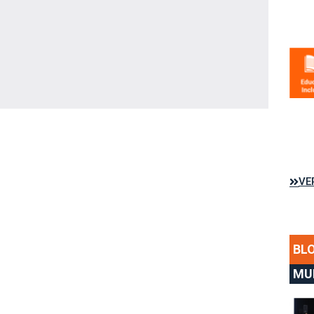
VE
BL
MU