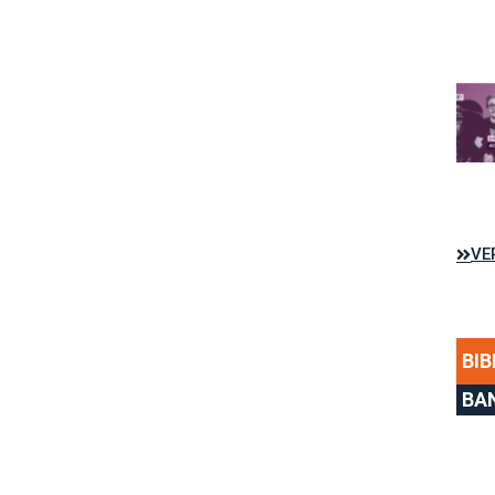
VE
BIB
BA