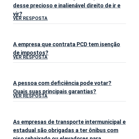
desse precioso e inalienável direito de ir e
vir?
VER RESPOSTA
A empresa que contrata PCD tem isenção
de impostos?
VER RESPOSTA
A pessoa com deficiência pode votar?
Quais suas principais garantias?
VER RESPOSTA
As empresas de transporte intermunicipal e
estadual são obrigadas a ter ônibus com
piso rebaixado ou elevadores para