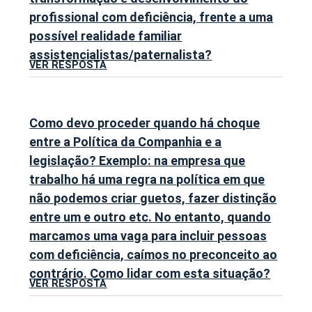
profissional com deficiência, frente a uma
possível realidade familiar
assistencialistas/paternalista?
VER RESPOSTA
Como devo proceder quando há choque
entre a Política da Companhia e a
legislação? Exemplo: na empresa que
trabalho há uma regra na política em que
não podemos criar guetos, fazer distinção
entre um e outro etc. No entanto, quando
marcamos uma vaga para incluir pessoas
com deficiência, caímos no preconceito ao
contrário. Como lidar com esta situação?
VER RESPOSTA