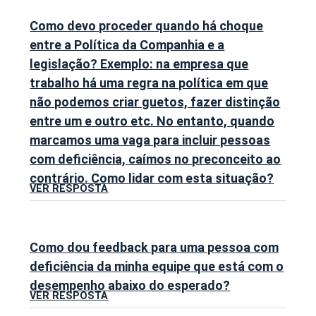
Como devo proceder quando há choque
entre a Política da Companhia e a
legislação? Exemplo: na empresa que
trabalho há uma regra na política em que
não podemos criar guetos, fazer distinção
entre um e outro etc. No entanto, quando
marcamos uma vaga para incluir pessoas
com deficiência, caímos no preconceito ao
contrário. Como lidar com esta situação?
VER RESPOSTA
Como dou feedback para uma pessoa com
deficiência da minha equipe que está com o
desempenho abaixo do esperado?
VER RESPOSTA