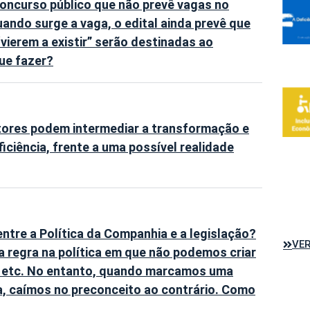
oncurso público que não prevê vagas no
uando surge a vaga, o edital ainda prevê que
vierem a existir” serão destinadas ao
ue fazer?
tores podem intermediar a transformação e
ciência, frente a uma possível realidade
tre a Política da Companhia e a legislação?
VER
 regra na política em que não podemos criar
ro etc. No entanto, quando marcamos uma
ia, caímos no preconceito ao contrário. Como