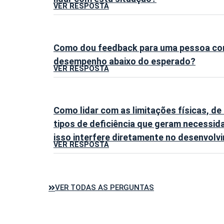
VER RESPOSTA
Como dou feedback para uma pessoa com 
desempenho abaixo do esperado?
VER RESPOSTA
Como lidar com as limitações físicas, de 
tipos de deficiência que geram necessid
isso interfere diretamente no desenvol
VER RESPOSTA
VER TODAS AS PERGUNTAS