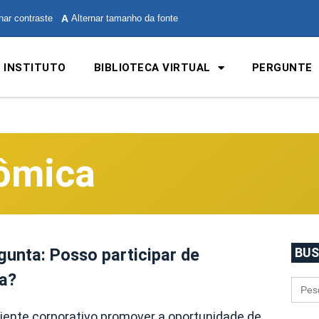
nar contraste
A
Alternar tamanho da fonte
 INSTITUTO
BIBLIOTECA VIRTUAL
PERGUNTE
ômica
gunta: Posso participar de
BUS
a?
Sear
for:
iente corporativo promover a oportunidade de