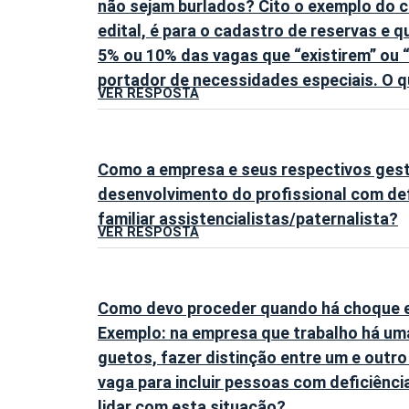
não sejam burlados? Cito o exemplo do c
edital, é para o cadastro de reservas e q
5% ou 10% das vagas que “existirem” ou “
portador de necessidades especiais. O q
VER RESPOSTA
Como a empresa e seus respectivos ges
desenvolvimento do profissional com defi
familiar assistencialistas/paternalista?
VER RESPOSTA
Como devo proceder quando há choque en
Exemplo: na empresa que trabalho há uma
guetos, fazer distinção entre um e out
vaga para incluir pessoas com deficiênc
lidar com esta situação?