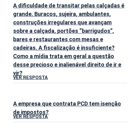
A dificuldade de transitar pelas calçadas é
grande. Buracos, sujeira, ambulantes,
construções irregulares que avançam
sobre a calçada, portões “barrigudos”,
bares e restaurantes com mesas e
cadeiras. A fiscalização é insuficiente?
Como a mídia trata em geral a questão
desse precioso e inalienável direito de ir e
vir?
VER RESPOSTA
A empresa que contrata PCD tem isenção
de impostos?
VER RESPOSTA