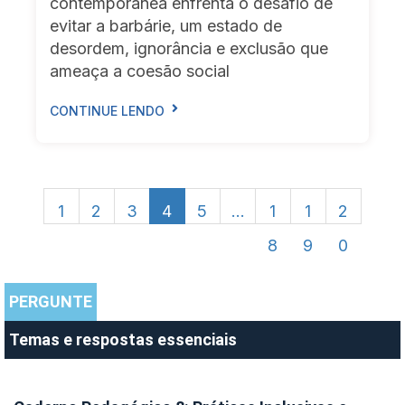
contemporânea enfrenta o desafio de
evitar a barbárie, um estado de
desordem, ignorância e exclusão que
ameaça a coesão social
CONTINUE LENDO
1
2
3
4
5
…
1
1
2
8
9
0
PERGUNTE
Temas e respostas essenciais