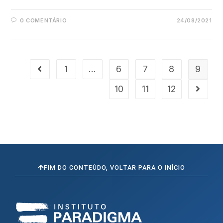
0 COMENTÁRIO
24/08/2021
1
…
6
7
8
9
10
11
12
FIM DO CONTEÚDO, VOLTAR PARA O INÍCIO